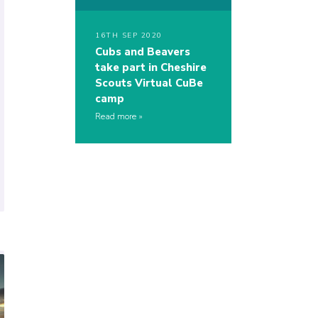
16TH SEP 2020
Cubs and Beavers
take part in Cheshire
Scouts Virtual CuBe
camp
Read more