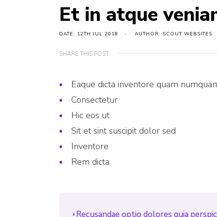
Et in atque venia
DATE: 12TH JUL 2018
AUTHOR: SCOUT WEBSITES
SHARE THIS POST
Eaque dicta inventore quam numqua
Consectetur
Hic eos ut
Sit et sint suscipit dolor sed
Inventore
Rem dicta
Recusandae optio dolores quia perspici