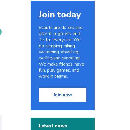
Join today
Scouts are do-ers and
give-it-a-go-ers, and
it's for everyone. We
go camping, hiking,
swimming, abseiling,
cycling and canoeing.
We make friends, have
fun, play games, and
work in teams.
Join now
Latest news