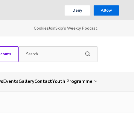
Deny
Allow
Cookies
Join
Skip’s Weekly Podcast
Scouts
ws
Events
Gallery
Contact
Youth Programme