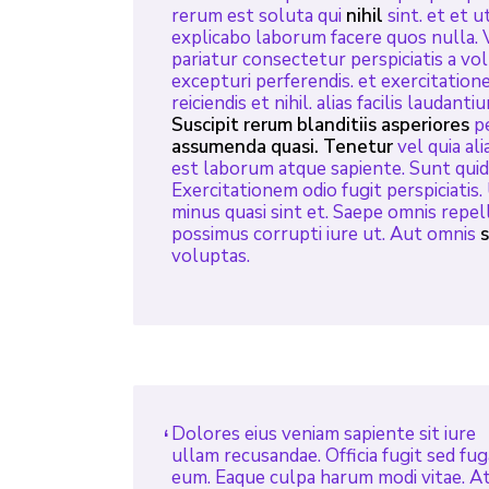
rerum est soluta qui
nihil
sint. et et 
explicabo laborum facere quos nulla. 
pariatur consectetur perspiciatis a v
excepturi perferendis. et exercitatione
reiciendis et nihil. alias facilis laudan
Suscipit rerum blanditiis asperiores
pe
assumenda quasi. Tenetur
vel quia ali
est laborum atque sapiente. Sunt quid
Exercitationem odio fugit perspiciatis
minus quasi sint et. Saepe omnis repel
possimus corrupti iure ut. Aut omnis
s
voluptas.
Dolores eius veniam sapiente sit iure
ullam recusandae. Officia fugit sed fug
eum. Eaque culpa harum modi vitae. A