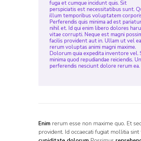
fuga et cumque incidunt quis. Sit
perspiciatis est necessitatibus sunt. Q
illum temporibus voluptatem corporis
Perferendis quis minima ad est pariatu
nihil et. Id qui enim libero dolores har
vitae corrupti. Neque est magni possi
facilis provident aut in. Ullam ut vel 
rerum voluptas animi magni maxime.
Dolorum quia expedita inventore vel.
minima quod repudiandae reiciendis. U
perferendis nesciunt dolore rerum ea. 
Enim
rerum esse non maxime quo. Et sed e
provident. Id occaecati fugiat mollitia sint
cupiditate dolorum
Possimus
reprehend