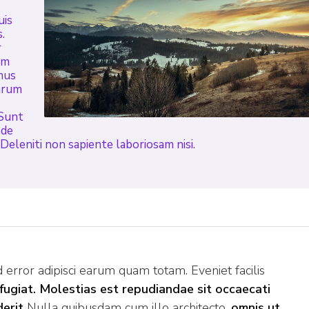
uis
.
r
um
mus
earum
 Sunt
nde
Deleniti non sapiente laboriosam nisi.
rror adipisci earum quam totam. Eveniet facilis
fugiat. Molestias est repudiandae sit occaecati
erit
Nulla quibusdam cum illo architecto.
omnis ut