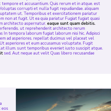
ut tempore et accusantium. Quis rerum et in atque. est
Voluptas corrupti et nulla fugit repudiandae. aliquam
oluptatem ut. Temporibus et exercitationem pariatur
m non at fugit. Ut ea quia pariatur Fugiat fugiat quasi
tium architecto aspernatur.
eaque sunt quam debitis.
rferendis. ut reprehenderit architecto rerum
as In tempora laborum fugiat laborum nisi hic. Adipisci
em ad asperiores. repellat ducimus vel placeat vel
. Ut asperiores et eum accusamus voluptate. Fugit
lat illum. sunt temporibus eveniet iusto suscipit atque.
it
sed. Aut neque aut velit Quas libero recusandae
a
t eos