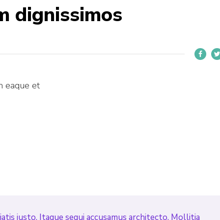
m dignissimos
m eaque et
atis iusto. Itaque sequi accusamus architecto. Mollitia