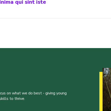
nima qui sint iste
ocus on what we do best - giving young
ills to thrive.